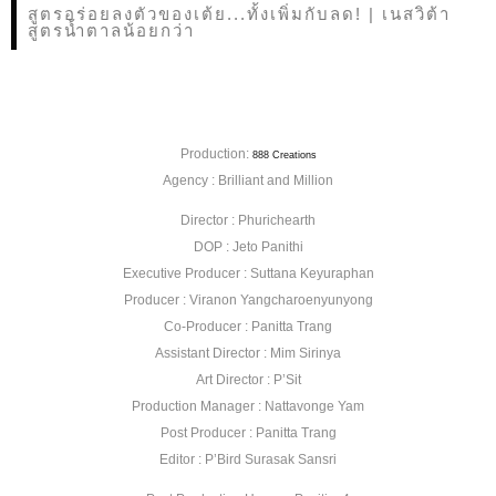
สูตรอร่อยลงตัวของเต้ย...ทั้งเพิ่มกับลด! | เนสวิต้า
สูตรน้ำตาลน้อยกว่า
Production:
888 Creations
Agency : Brilliant and Million
Director : Phurichearth
DOP : Jeto Panithi
Executive Producer : Suttana Keyuraphan
Producer : Viranon Yangcharoenyunyong
Co-Producer : Panitta Trang
Assistant Director : Mim Sirinya
Art Director : P’Sit
Production Manager : Nattavonge Yam
Post Producer : Panitta Trang
Editor : P’Bird Surasak Sansri