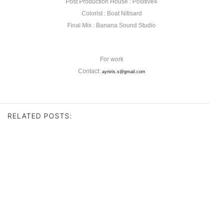
Post Production House : Positive4
Colorist : Boat Nitisard
Final Mix : Banana Sound Studio
For work
Contact:
ayniris.s@gmail.com
RELATED POSTS: