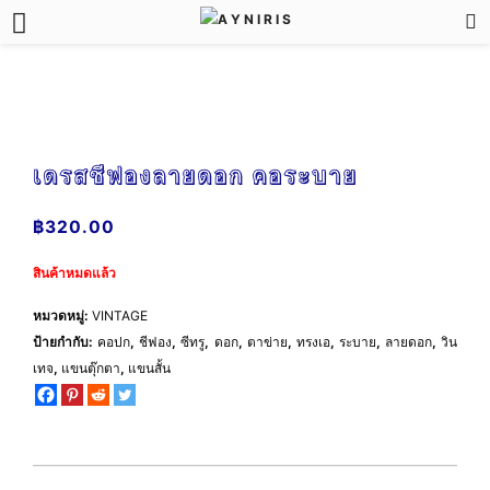
Skip
to
content
เดรสชีฟองลายดอก คอระบาย
฿
320.00
สินค้าหมดแล้ว
หมวดหมู่:
VINTAGE
ป้ายกำกับ:
คอปก
,
ชีฟอง
,
ซีทรู
,
ดอก
,
ตาข่าย
,
ทรงเอ
,
ระบาย
,
ลายดอก
,
วิน
เทจ
,
แขนตุ๊กตา
,
แขนสั้น