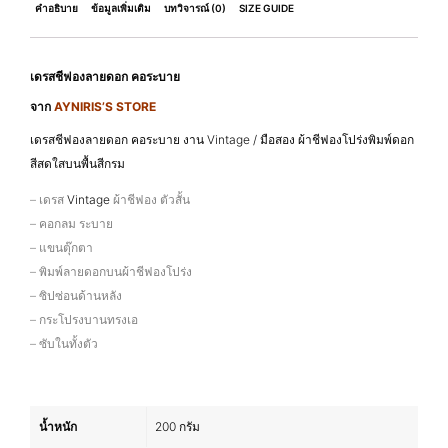
คำอธิบาย
ข้อมูลเพิ่มเติม
บทวิจารณ์ (0)
SIZE GUIDE
เดรสชีฟองลายดอก คอระบาย
จาก
AYNIRIS’S STORE
เดรสชีฟองลายดอก คอระบาย งาน Vintage / มือสอง ผ้าชีฟองโปร่งพิมพ์ดอก
สีสดใสบนพื้นสีกรม
– เดรส
Vintage
ผ้าชีฟอง ตัวสั้น
– คอกลม ระบาย
– แขนตุ๊กตา
– พิมพ์ลายดอกบนผ้าชีฟองโปร่ง
– ซิปซ่อนด้านหลัง
– กระโปรงบานทรงเอ
– ซับในทั้งตัว
น้ำหนัก
200 กรัม