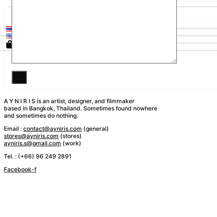
0
A Y N I R I S is an artist, designer, and filmmaker
based in Bangkok, Thailand.
Sometimes found nowhere
and sometimes do nothing.
Email :
contact@ayniris.com
(general)
stores@ayniris.com
(stores)
ayniris.s@gmail.com
(work)
Tel. : (+66) 96 249 2891
Facebook-f