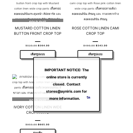
SOLD OUT
MUSTARD COTTON LINEN
ROSE COTTON LINEN CAMI
BUTTON FRONT CROP TOP
CROP TOP
฿
520.00
฿
364.00
฿
490.00
฿
343.00
เลือกรูปแบบ
เลือกรูปแบบ
IMPORTANT NOTICE: The
online store is currently
closed. Contact
stores@ayniris.com for
ปิด
more information.
SOLD OUT
IVORY COTTON LINEN WIDE
CROP PANTS
฿
950.00
฿
665.00
อ่านเพิ่ม