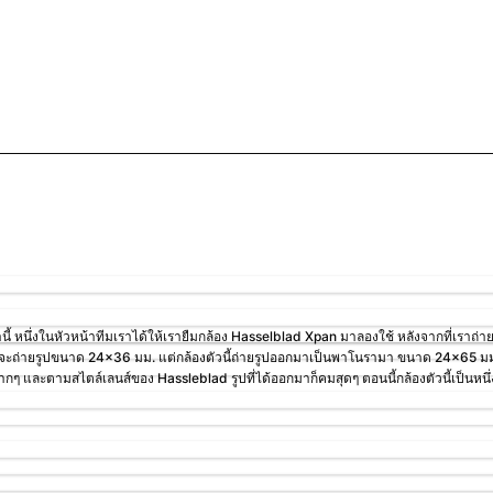
นี้ หนึ่งในหัวหน้าทีมเราได้ให้เรายืมกล้อง Hasselblad Xpan มาลองใช้ หลังจากที่เราถ่าย
่วไปจะถ่ายรูปขนาด 24×36 มม. แต่กล้องตัวนี้ถ่ายรูปออกมาเป็นพาโนรามา ขนาด 24×65 มม
ๆ และตามสไตล์เลนส์ของ Hassleblad รูปที่ได้ออกมาก็คมสุดๆ ตอนนี้กล้องตัวนี้เป็นหนึ่